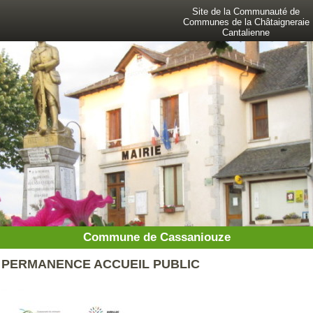
Site de la Communauté de
Communes de la Châtaigneraie
Cantalienne
Commune de Cassaniouze
PERMANENCE ACCUEIL PUBLIC