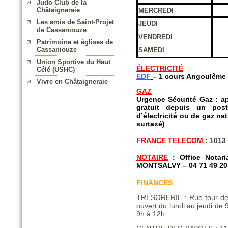
Judo Club de la
Châtaigneraie
MERCREDI
Les amis de Saint-Projet
JEUDI
de Cassaniouze
VENDREDI
Patrimoine et églises de
Cassaniouze
SAMEDI
Union Sportive du Haut
ÉLECTRICITÉ
Célé (USHC)
E
DF
– 1 cours Angoulême
Vivre en Châtaigneraie
GAZ
Urgence Sécurité Gaz : a
gratuit depuis un pos
d’électricité ou de gaz na
surtaxé)
FRANCE TELECOM
: 1013
NOTAIRE
:
Office
Notar
MONTSALVY – 04 71 49 20
FINANCES
TRÉSORERIE : Rue tour de
ouvert du lundi au jeudi de
9h à 12h