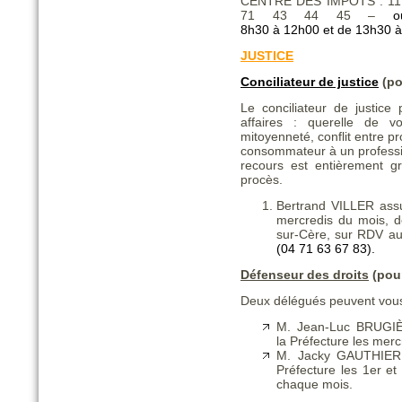
CENTRE DES IMPOTS : 11 p
71 43 44 45 –
o
8h30 à 12h00 et de 13h30 
JUSTICE
Conciliateur de justice
(po
Le conciliateur de justice
affaires : querelle de v
mitoyenneté, conflit entre pr
consommateur à un professio
recours est entièrement gr
procès.
Bertrand VILLER as
mercredis du mois, d
sur-Cère, sur RDV au
(04 71 63 67 83).
Défenseur des droits
(pour
Deux délégués peuvent vous
M. Jean-Luc BRUGIÈ
la Préfecture les merc
M. Jacky GAUTHIER 
Préfecture les 1er et
chaque mois.