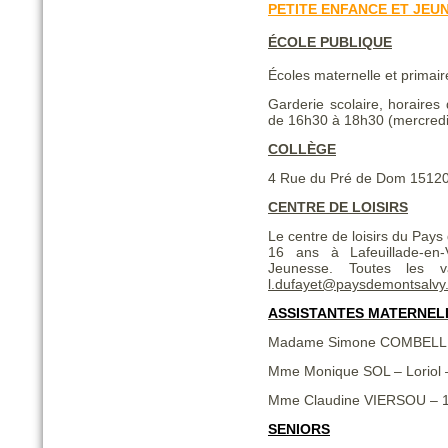
PETITE ENFANCE ET JEU
ÉCOLE PUBLIQUE
Écoles maternelle et primai
Garderie scolaire, horaires
de 16h30 à 18h30 (mercredi
COLLÈGE
4 Rue du Pré de Dom 1512
CENTRE DE LOISIRS
Le centre de loisirs du Pays
16 ans à Lafeuillade-en
Jeunesse. Toutes les v
l.dufayet@paysdemontsalvy.
ASSISTANTES MATERNEL
Madame Simone COMBELLES 
Mme Monique SOL – Loriol 
Mme Claudine VIERSOU – 1, 
SENIORS