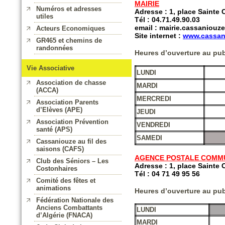
MAIRIE
Numéros et adresses
Adresse : 1, place Saint
utiles
Tél : 04.71.49.90.03
email :
mairie.cassaniouz
Acteurs Economiques
Site internet :
www.cassani
GR465 et chemins de
randonnées
Heures d’ouverture au pub
Vie Associative
LUNDI
Association de chasse
MARDI
(ACCA)
MERCREDI
Association Parents
d’Elèves (APE)
JEUDI
Association Prévention
VENDREDI
santé (APS)
SAMEDI
Cassaniouze au fil des
saisons (CAFS)
AGENCE POSTALE COMM
Club des Séniors – Les
Adresse :
1, place Saint
Costonhaires
Tél :
04 71 49 95 56
Comité des fêtes et
animations
Heures d’ouverture au pub
Fédération Nationale des
Anciens Combattants
LUNDI
d’Algérie (FNACA)
MARDI