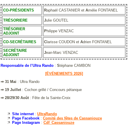
CO-PRÉSIDENTS
R
aphaël CASTANIER et
A
mélie FONTANEL
TRÉSORIERE
J
ulie GOUTEL
TRÉSORIER
P
hilippe VENZAC
ADJOINT
CO-SECRÉTAIRES
C
larisse COUDON et
A
drien FONTANEL
SECRÉTAIRE
J
ean-Marc VENZAC
ADJOINT
Responsable de l’Ultra Rando
:
S
téphane CAMBON
[ÉVÉNEMENTS 2026]
⇒ 31 Mai
: Ultra Rando
⇒ 19 Juillet
: Cochon grillé / Concours pétanque
⇒ 28/29/30 Août
: Fête de la Sainte-Croix
Site internet
:
UltraRando
Page Facebook
:
Comité des fêtes de Cassaniouze
Page Instagram
:
Cdf_Cassaniouze