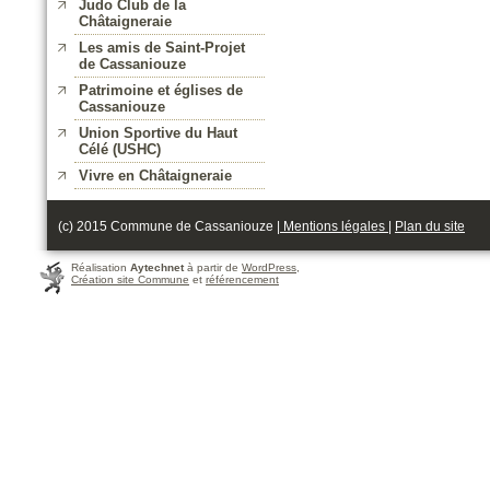
Judo Club de la
Châtaigneraie
Les amis de Saint-Projet
de Cassaniouze
Patrimoine et églises de
Cassaniouze
Union Sportive du Haut
Célé (USHC)
Vivre en Châtaigneraie
(c) 2015 Commune de Cassaniouze |
Mentions légales
|
Plan du site
Réalisation
Aytechnet
à partir de
WordPress
,
Création site Commune
et
référencement