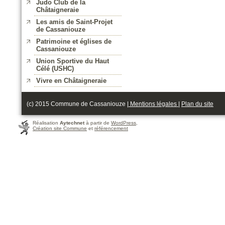
Judo Club de la
Châtaigneraie
Les amis de Saint-Projet
de Cassaniouze
Patrimoine et églises de
Cassaniouze
Union Sportive du Haut
Célé (USHC)
Vivre en Châtaigneraie
(c) 2015 Commune de Cassaniouze |
Mentions légales
|
Plan du site
Réalisation
Aytechnet
à partir de
WordPress
,
Création site Commune
et
référencement