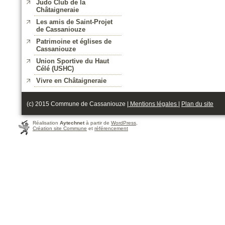
Judo Club de la
Châtaigneraie
Les amis de Saint-Projet
de Cassaniouze
Patrimoine et églises de
Cassaniouze
Union Sportive du Haut
Célé (USHC)
Vivre en Châtaigneraie
(c) 2015 Commune de Cassaniouze |
Mentions légales
|
Plan du site
Réalisation
Aytechnet
à partir de
WordPress
,
Création site Commune
et
référencement