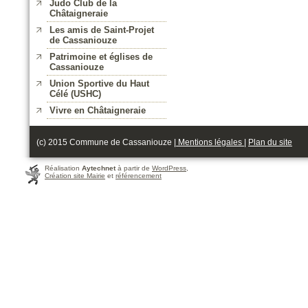
Judo Club de la
Châtaigneraie
Les amis de Saint-Projet
de Cassaniouze
Patrimoine et églises de
Cassaniouze
Union Sportive du Haut
Célé (USHC)
Vivre en Châtaigneraie
(c) 2015 Commune de Cassaniouze |
Mentions légales
|
Plan du site
Réalisation
Aytechnet
à partir de
WordPress
,
Création site Mairie
et
référencement