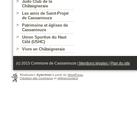
Judo Club de la
Châtaigneraie
Les amis de Saint-Projet
de Cassaniouze
Patrimoine et églises de
Cassaniouze
Union Sportive du Haut
Célé (USHC)
Vivre en Châtaigneraie
(c) 2015 Commune de Cassaniouze |
Mentions légales
|
Plan du site
Réalisation
Aytechnet
à partir de
WordPress
,
Création site Commune
et
référencement