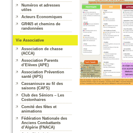
Numéros et adresses
utiles
Acteurs Economiques
GR465 et chemins de
randonnées
Vie Associative
Association de chasse
(ACCA)
Association Parents
d’Elèves (APE)
Association Prévention
santé (APS)
Cassaniouze au fil des
saisons (CAFS)
Club des Séniors – Les
Costonhaires
Comité des fêtes et
animations
Fédération Nationale des
Anciens Combattants
d’Algérie (FNACA)